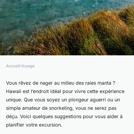
Accueil
›
Voyage
VOYAGE
Où pratiquer le snorkeling au
Vous rêvez de nager au milieu des raies manta ?
Hawaii est l’endroit idéal pour vivre cette expérience
milieu des raies manta à
unique. Que vous soyez un plongeur aguerri ou un
Hawaii ?
simple amateur de snorkeling, vous ne serez pas
déçu. Voici quelques suggestions pour vous aider à
Ayoub
•
9 octobre 2024
•
6 min de lecture
planifier votre excursion.