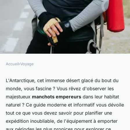
Accueil
›
Voyage
VOYAGE
Comment planifier une
L'Antarctique, cet immense désert glacé du bout du
monde, vous fascine ? Vous rêvez d'observer les
expédition pour observer les
majestueux
manchots empereurs
dans leur habitat
manchots empereurs en
naturel ? Ce guide moderne et informatif vous dévoile
Antarctique : équipements et
tout ce que vous devez savoir pour planifier une
périodes recommandées ?
expédition inoubliable, de l'équipement à emporter
aux périodes les plus propices pour explorer ce