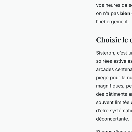
vos heures de s
on n’a pas
bien 
l’hébergement.
Choisir le 
Sisteron, c’est 
soirées estivale
arcades centenai
piège pour la nu
magnifiques, peu
des bâtiments an
souvent limitée 
d’être systémati
déconcertante.
Si vous rêvez d