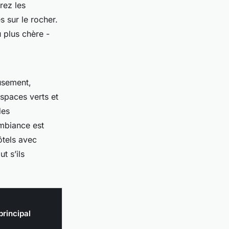
rez les
s sur le rocher.
 plus chère -
usement,
spaces verts et
des
ambiance est
ôtels avec
t s’ils
principal