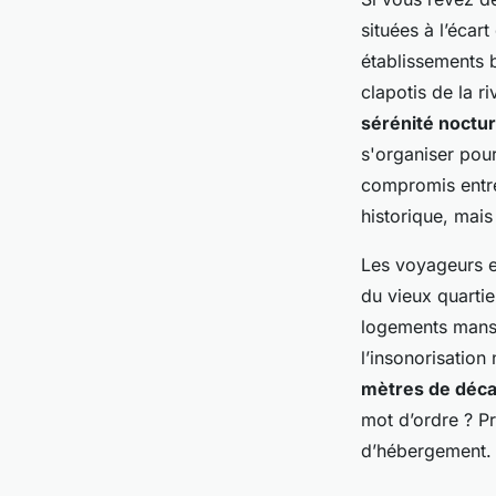
situées à l’écar
établissements 
clapotis de la r
sérénité noctu
s'organiser pou
compromis entre 
historique, mais
Les voyageurs en
du vieux quartier
logements mansar
l’insonorisation
mètres de déca
mot d’ordre ? Pré
d’hébergement.