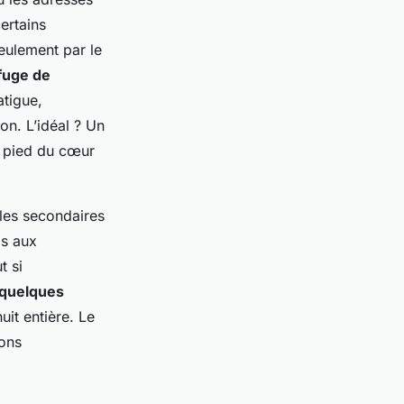
ertains
eulement par le
fuge de
atigue,
on. L’idéal ? Un
à pied du cœur
lles secondaires
is aux
t si
quelques
it entière. Le
ions