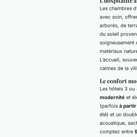
L'hospitalité
Les chambres d’
avec soin, offr
arborés, de terr
du soleil provenç
soigneusement c
matériaux natur
L’accueil, souve
calmes de la vill
Le confort mo
Les hôtels 3 ou 
modernité
et é
(parfois
à parti
été) et un doubl
acoustique, sach
comptez entre
9