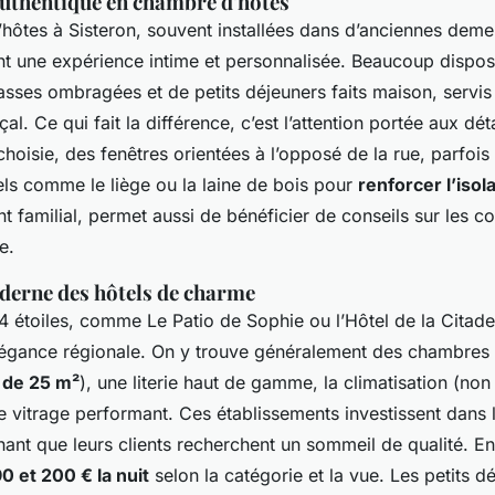
 authentique en chambre d'hôtes
hôtes à Sisteron, souvent installées dans d’anciennes deme
ent une expérience intime et personnalisée. Beaucoup dispos
asses ombragées et de petits déjeuners faits maison, servis
al. Ce qui fait la différence, c’est l’attention portée aux détai
hoisie, des fenêtres orientées à l’opposé de la rue, parfo
els comme le liège ou la laine de bois pour
renforcer l’iso
nt familial, permet aussi de bénéficier de conseils sur les co
e.
derne des hôtels de charme
4 étoiles, comme Le Patio de Sophie ou l’Hôtel de la Citadell
légance régionale. On y trouve généralement des chambres
r de 25 m²
), une literie haut de gamme, la climatisation (no
e vitrage performant. Ces établissements investissent dans 
ant que leurs clients recherchent un sommeil de qualité. En
0 et 200 € la nuit
selon la catégorie et la vue. Les petits d