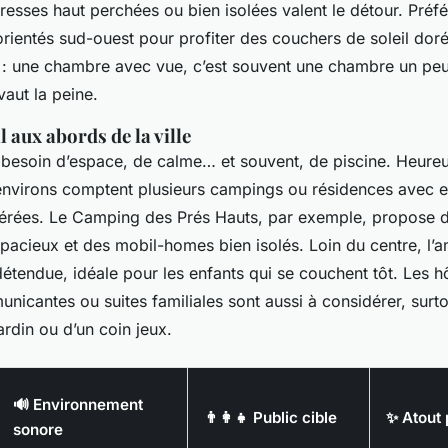
dresses haut perchées ou bien isolées valent le détour. Préfé
rientés sud-ouest pour profiter des couchers de soleil doré
s : une chambre avec vue, c’est souvent une chambre un peu
vaut la peine.
l aux abords de la ville
t besoin d’espace, de calme… et souvent, de piscine. Heure
 environs comptent plusieurs campings ou résidences avec e
érées. Le Camping des Prés Hauts, par exemple, propose 
acieux et des mobil-homes bien isolés. Loin du centre, l’
étendue, idéale pour les enfants qui se couchent tôt. Les h
cantes ou suites familiales sont aussi à considérer, surtou
ardin ou d’un coin jeux.
🔊 Environnement
👨‍👩‍👧 Public cible
✨ Atout 
sonore