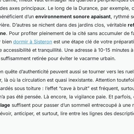
t des axes principaux. Le long de la Durance, par exemple, c
bénéficient d’un
environnement sonore apaisant
, rythmé s
ivière. D’autres se nichent dans des jardins clos, véritable
re
rne
. Pour profiter pleinement de la cité sans accumuler de f
r bien
dormir à Sisteron
est une étape clé de votre préparati
accessibilité et tranquillité. Une adresse à 10-15 minutes 
 suffisamment retirée pour éviter le vacarme urbain.
 quête d’authenticité peuvent aussi se tourner vers les rue
, là où la circulation est quasi inexistante. Attention toutefo
dés sous toiture : l’effet “cave à bruit” est fréquent, surtou
 n’a pas été pensée. Là encore, la vigilance paie. Et parfois,
lage
suffisent pour passer d’un sommeil entrecoupé à une nu
voir, anticiper, et surtout, lire entre les lignes des descript