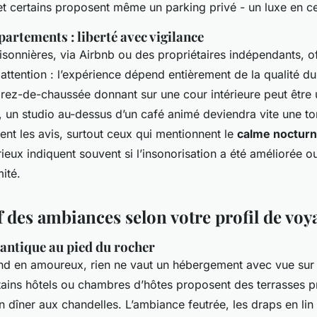
et certains proposent même un parking privé - un luxe en cen
ppartements : liberté avec vigilance
isonnières, via Airbnb ou des propriétaires indépendants, off
attention : l’expérience dépend entièrement de la qualité d
rez-de-chaussée donnant sur une cour intérieure peut être
e, un studio au-dessus d’un café animé deviendra vite une to
ent les avis, surtout ceux qui mentionnent le
calme noctur
rieux indiquent souvent si l’insonorisation a été améliorée ou
ité.
 des ambiances selon votre profil de voy
ntique au pied du rocher
d en amoureux, rien ne vaut un hébergement avec vue sur l
tains hôtels ou chambres d’hôtes proposent des terrasses pr
n dîner aux chandelles. L’ambiance feutrée, les draps en lin 