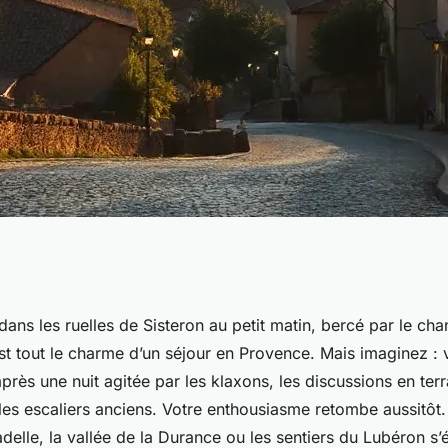
ons d'hébergement
ns les ruelles de Sisteron au petit matin, bercé par le cha
est tout le charme d’un séjour en Provence. Mais imaginez :
sible à Sisteron
rès une nuit agitée par les klaxons, les discussions en ter
es escaliers anciens. Votre enthousiasme retombe aussitôt.
adelle, la vallée de la Durance ou les sentiers du Lubéron s