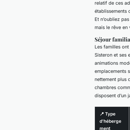
relatif de ces a
établissements o
Et n’oubliez pa
mais le rêve en 
Séjour familia
Les familles on
Sisteron et ses
animations mod
emplacements sp
nettement plus d
chambres communi
disposent d’un j
📍 Type
d'héberge
ment