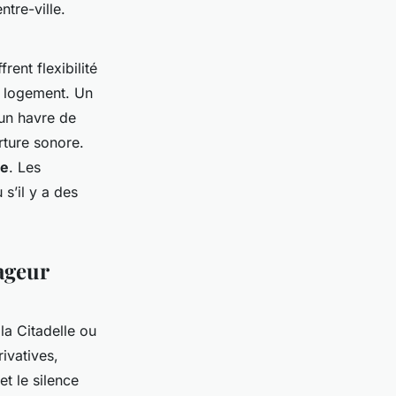
tre-ville.
rent flexibilité
u logement. Un
 un havre de
rture sonore.
ne
. Les
 s’il y a des
ageur
a Citadelle ou
ivatives,
et le silence