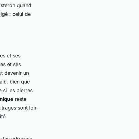
isteron quand
igé : celui de
es et ses
res et ses
ut devenir un
ale, bien que
si les pierres
onique
reste
itrages sont loin
ité
u les adresses