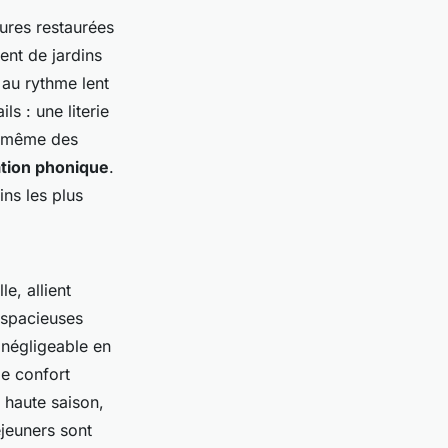
ures restaurées
ent de jardins
 au rythme lent
ls : une literie
is même des
lation phonique
.
ins les plus
e, allient
 spacieuses
n négligeable en
le confort
 haute saison,
éjeuners sont