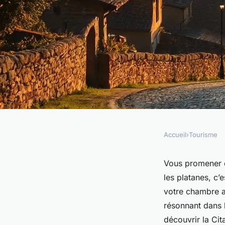
Accueil
›
Tourisme
TOURISME
Les meilleures opti
Vous promener da
les platanes, c’
pour un sommeil pai
votre chambre ap
résonnant dans l
découvrir la Cit
Éléanore
•
12/05/2026 20:59
•
9 min de lecture