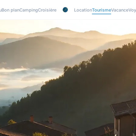
u
Bon plan
Camping
Croisière
Location
Tourisme
Vacance
Vo