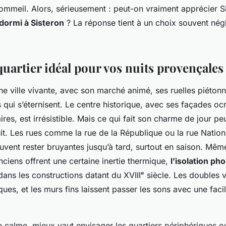
ommeil. Alors, sérieusement : peut-on vraiment apprécier S
dormi à Sisteron
? La réponse tient à un choix souvent négl
quartier idéal pour vos nuits provençales
une ville vivante, avec son marché animé, ses ruelles piétonn
s qui s’éternisent. Le centre historique, avec ses façades oc
res, est irrésistible. Mais ce qui fait son charme de jour pe
it. Les rues comme la rue de la République ou la rue Nation
vent rester bruyantes jusqu’à tard, surtout en saison. Même 
ciens offrent une certaine inertie thermique,
l’isolation ph
dans les constructions datant du XVIIIᵉ siècle. Les doubles v
ques, et les murs fins laissent passer les sons avec une facil
e calme, mieux vaut envisager les quartiers périphériques o