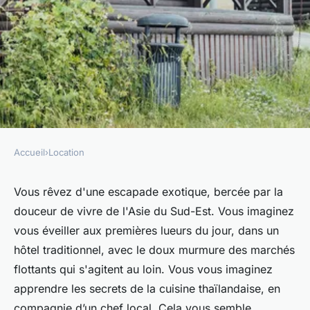
Accueil
›
Location
LOCATION
Comment trouver une location
Vous rêvez d'une escapade exotique, bercée par la
douceur de vivre de l'Asie du Sud-Est. Vous imaginez
de vacances en Thaïlande avec
vous éveiller aux premières lueurs du jour, dans un
des cours de cuisine et des
hôtel
traditionnel, avec le doux murmure des marchés
excursions dans les marchés
flottants qui s'agitent au loin. Vous vous imaginez
flottants?
apprendre les secrets de la
cuisine thaïlandaise
, en
compagnie d’un chef local. Cela vous semble